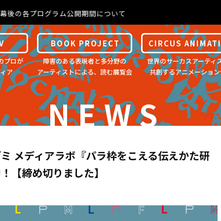
幕後の各プログラム公開期間について
V
BOOK PROJECT
CIRCUS ANIMAT
のプロが
障害のある表現者と多分野の
世界のサーカスアーティ
ディア
アーティストによる、読む展覧会
共創するアニメーション
NEWS
ミ メディアラボ『パラ枠をこえる伝えかた研
中！【締め切りました】