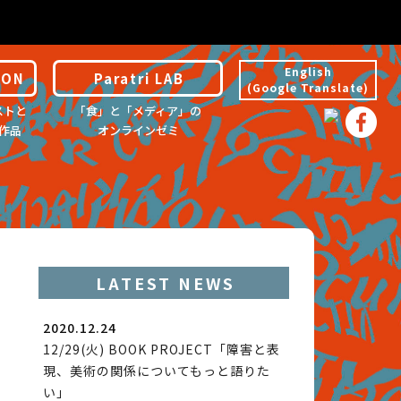
202
English
ION
Paratri LAB
(Google Translate)
ストと
「食」と「メディア」の
作品
オンラインゼミ
LATEST NEWS
2020.12.24
12/29(火) BOOK PROJECT「障害と表
現、美術の関係についてもっと語りた
い」