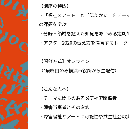
【講座の特徴】
・「福祉×アート」と「伝えかた」をテー
の課題を学ぶ
・分野・領域を超えた知見をあつめる
定期
・アフター2020の伝え方を提言する
トーク
【開催方式】オンライン
（*最終回のみ横浜市役所から生配信）
【こんな人へ】
・テーマに関心のある
メディア関係者
・
障害当事者
とその家族
・障害福祉とアートに可能性や共生社会の